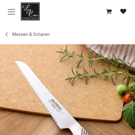
Overslaan naar inhoud
Messen & Scharen